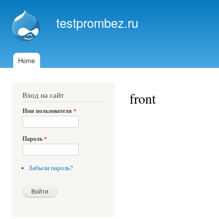
Пер
ос
testprombez.ru
со
Home
Главное меню
front
Вход на сайт
Имя пользователя
*
Пароль
*
Забыли пароль?